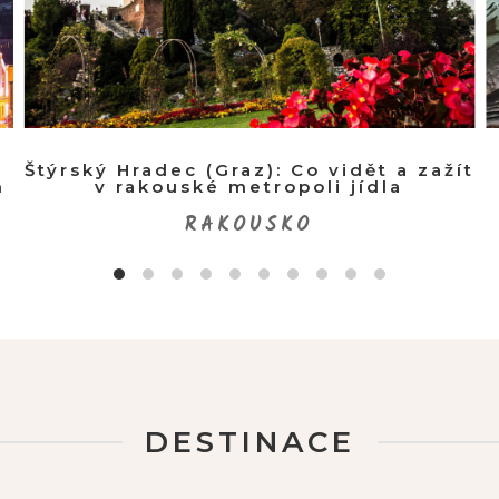
a
Štýrský Hradec (Graz): Co vidět a zažít
h
v rakouské metropoli jídla
RAKOUSKO
DESTINACE