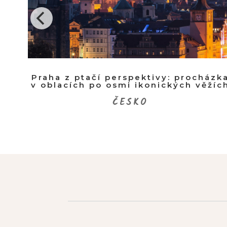
ední
Praha z ptačí perspektivy: procházk
v oblacích po osmi ikonických věžíc
ČESKO