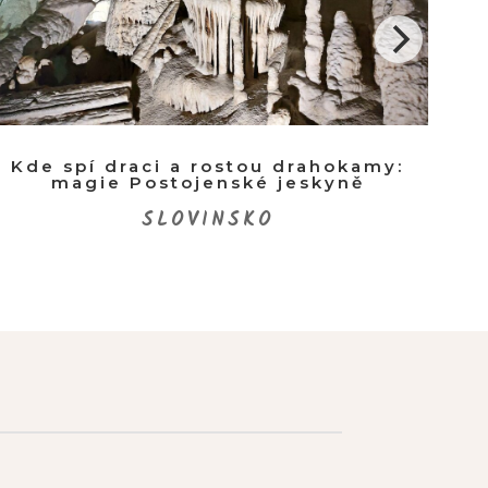
Kde spí draci a rostou drahokamy:
Ant
magie Postojenské jeskyně
SLOVINSKO