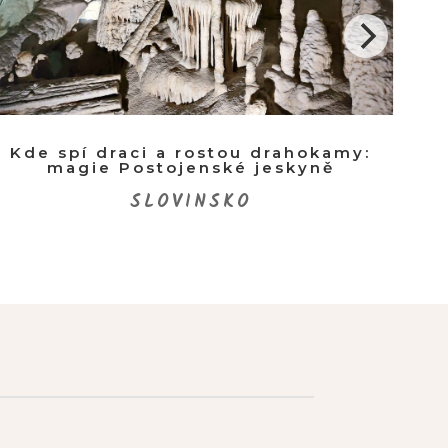
Kde spí draci a rostou drahokamy:
Ant
magie Postojenské jeskyně
SLOVINSKO