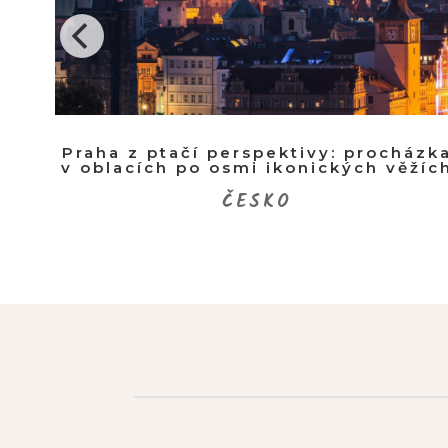
ední
Praha z ptačí perspektivy: procházk
v oblacích po osmi ikonických věžíc
ČESKO