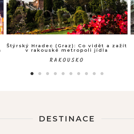
a
Štýrský Hradec (Graz): Co vidět a zažít
h
v rakouské metropoli jídla
RAKOUSKO
DESTINACE