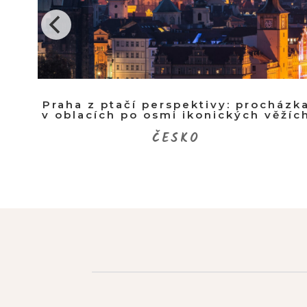
ední
Praha z ptačí perspektivy: procházk
v oblacích po osmi ikonických věžíc
ČESKO