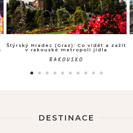
a
Štýrský Hradec (Graz): Co vidět a zažít
h
v rakouské metropoli jídla
RAKOUSKO
DESTINACE