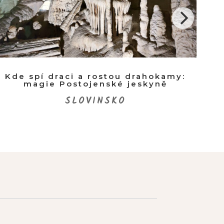
Kde spí draci a rostou drahokamy:
Ant
magie Postojenské jeskyně
SLOVINSKO